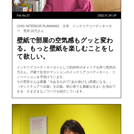
File No.27
2022.01.24 UP
CHIC INTERIOR PLANNING 主宰 インテリアコーディネータ
ー 荒井 詩万さん
壁紙で部屋の空気感もグッと変わ
る。もっと壁紙を楽しむことをし
て欲しい。
インテリアコーディネーターとして約20年のキャリアを持つ荒井詩
万さん。戸建て住宅やマンションのインテリアコーディネート、リ
ノベーションを手掛けています。
その荒井さんは著書『今あるもので｢あか抜けた｣部屋になる。』
（サンクチュアリ出版）を出版。初心者でも素敵な住まいを演出で
きる、さまざまなノウハウを紹介しています。