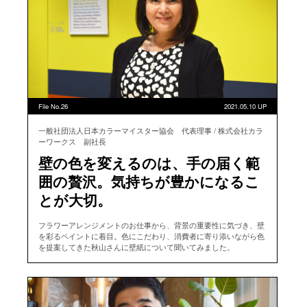
File No.26
2021.05.10 UP
一般社団法人日本カラーマイスター協会 代表理事 / 株式会社カラ
ーワークス 副社長
壁の色を変えるのは、手の届く範
囲の贅沢。気持ちが豊かになるこ
とが大切。
フラワーアレンジメントのお仕事から、背景の重要性に気づき、壁
を彩るペイントに着目。色にこだわり、消費者に寄り添いながら色
を提案してきた秋山さんに壁紙について聞いてみました。