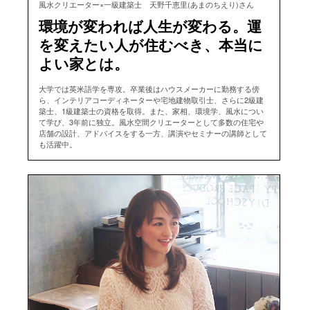
風水クリエーター×一級建築士 天野千恵里(あまのちえり)さん
環境が変われば人生が変わる。運
を変えたい人が住むべき、本当に
よい家とは。
大学では英米語学を専攻。卒業後はハウスメーカーに勤務する傍
ら、インテリアコーディネーターや宅地建物取引士、さらに2級建
築士、1級建築士の資格を取得。また、家相、環境学、風水につい
て学び、3年前に独立。風水空間クリエーターとして多数の住宅や
店舗の設計、アドバイスをする一方、講演やセミナーの講師として
も活躍中。