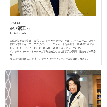
PROFILE
林 柳江
さん
Ryuko Hayashi
武蔵野美術大学卒業。大手ハウスメーカーで一般住宅からモデルルーム、店舗と
幅広い分野のインテリアデザイン・コーディネートを手掛け、1997年に株式会
社リビング・デザインセンターに入社。2010年よりフリーで活動。
インテリアコーディネーターの草分け的な存在で講演及び新聞、雑誌など執筆多
数。
現在は一般社団法人 日本インテリアコーディネーター協会会長を務める。