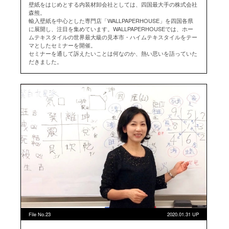
壁紙をはじめとする内装材卸会社としては、四国最大手の株式会社
森熊。
輸入壁紙を中心とした専門店「WALLPAPERHOUSE」を四国各県
に展開し、注目を集めています。WALLPAPERHOUSEでは、ホー
ムテキスタイルの世界最大級の見本市・ハイムテキスタイルをテー
マとしたセミナーを開催。
セミナーを通して訴えたいことは何なのか、熱い思いを語っていた
だきました。
File No.23
2020.01.31 UP