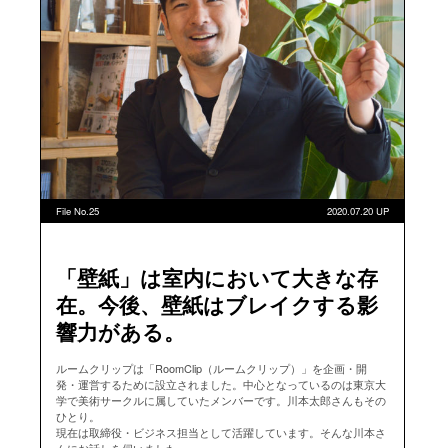
File No.25
2020.07.20 UP
「壁紙」は室内において大きな存
在。今後、壁紙はブレイクする影
響力がある。
ルームクリップは「RoomClip（ルームクリップ）」を企画・開
発・運営するために設立されました。中心となっているのは東京大
学で美術サークルに属していたメンバーです。川本太郎さんもその
ひとり。
現在は取締役・ビジネス担当として活躍しています。そんな川本さ