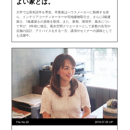
よい家とは。
大学では英米語学を専攻。卒業後はハウスメーカーに勤務する傍
ら、インテリアコーディネーターや宅地建物取引士、さらに2級建
築士、1級建築士の資格を取得。また、家相、環境学、風水につい
て学び、3年前に独立。風水空間クリエーターとして多数の住宅や
店舗の設計、アドバイスをする一方、講演やセミナーの講師として
も活躍中。
File No.22
2019.07.25 UP