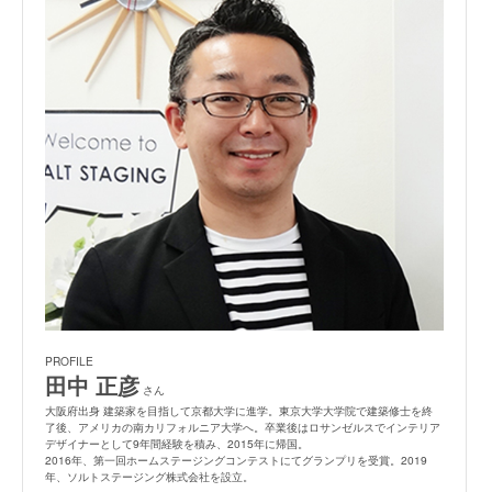
PROFILE
田中 正彦
さん
大阪府出身 建築家を目指して京都大学に進学。東京大学大学院で建築修士を終
了後、アメリカの南カリフォルニア大学へ。卒業後はロサンゼルスでインテリア
デザイナーとして9年間経験を積み、2015年に帰国。
2016年、第一回ホームステージングコンテストにてグランプリを受賞。2019
年、ソルトステージング株式会社を設立。