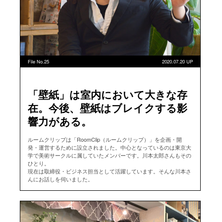
File No.25
2020.07.20 UP
「壁紙」は室内において大きな存
在。今後、壁紙はブレイクする影
響力がある。
ルームクリップは「RoomClip（ルームクリップ）」を企画・開
発・運営するために設立されました。中心となっているのは東京大
学で美術サークルに属していたメンバーです。川本太郎さんもその
ひとり。
現在は取締役・ビジネス担当として活躍しています。そんな川本さ
んにお話しを伺いました。