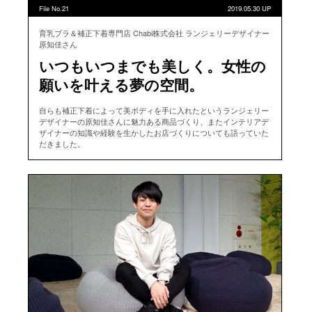
File No.21
2019.05.30 UP
育乳ブラ＆補正下着専門店 Chabi株式会社 ランジェリーデザイナー
原知佳さん
いつもいつまでも美しく。女性の
願いを叶える夢の空間。
自らも補正下着によって美ボディを手に入れたというランジェリー
デザイナーの原知佳さんに魅力ある商品づくり、またインテリアデ
ザイナーの知識や経験を生かしたお店づくりについても語っていた
だきました。