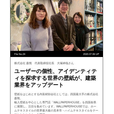
File No.24
2020.07.06 UP
株式会社 森熊 代表取締役社長 大塚紳哉さん
ユーザーの個性、アイデンティテ
ィを探求する世界の壁紙が、建築
業界をアップデート
壁紙をはじめとする内装材卸会社としては、四国最大手の株式会社
森熊。
輸入壁紙を中心とした専門店「WALLPAPERHOUSE」を四国各県
に展開し、注目を集めています。WALLPAPERHOUSEでは、ホー
ムテキスタイルの世界最大級の見本市・ハイムテキスタイルをテー