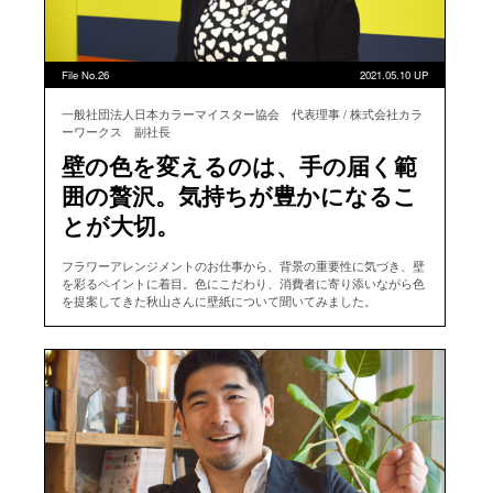
File No.26
2021.05.10 UP
一般社団法人日本カラーマイスター協会 代表理事 / 株式会社カラ
ーワークス 副社長
壁の色を変えるのは、手の届く範
囲の贅沢。気持ちが豊かになるこ
とが大切。
フラワーアレンジメントのお仕事から、背景の重要性に気づき、壁
を彩るペイントに着目。色にこだわり、消費者に寄り添いながら色
を提案してきた秋山さんに壁紙について聞いてみました。